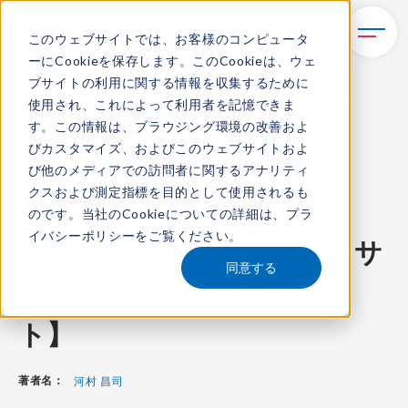
このウェブサイトでは、お客様のコンピュータ
ーにCookieを保存します。このCookieは、ウェ
TOP
レポート・ライブラリ
ブサイトの利用に関する情報を収集するために
サイバー・セキュリティ・サービス市場2024【3冊セット】
使用され、これによって利用者を記憶できま
す。この情報は、ブラウジング環境の改善およ
びカスタマイズ、およびこのウェブサイトおよ
び他のメディアでの訪問者に関するアナリティ
ITR Market Viewセット
クスおよび測定指標を目的として使用されるも
のです。当社のCookieについての詳細は、
プラ
コンテンツ番号：
MS-24002400
発刊日：
2024年12月6日
イバシーポリシー
をご覧ください。
サイバー・セキュリティ・サ
同意する
ービス市場2024【3冊セッ
ト】
著者名：
河村 昌司