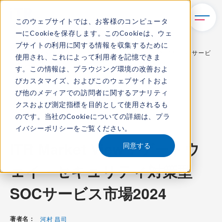
このウェブサイトでは、お客様のコンピュータ
ーにCookieを保存します。このCookieは、ウェ
TOP
レポート・ライブラリ
ブサイトの利用に関する情報を収集するために
ITR Market View：ゲートウェイ・セキュリティ対策型SOCサービ
使用され、これによって利用者を記憶できま
ス市場2024
す。この情報は、ブラウジング環境の改善およ
びカスタマイズ、およびこのウェブサイトおよ
び他のメディアでの訪問者に関するアナリティ
クスおよび測定指標を目的として使用されるも
ITR Market View
のです。当社のCookieについての詳細は、
プラ
イバシーポリシー
をご覧ください。
コンテンツ番号：
M-24002100
発刊日：
2024年11月14日
ITR Market View：ゲートウ
同意する
ェイ・セキュリティ対策型
SOCサービス市場2024
著者名：
河村 昌司