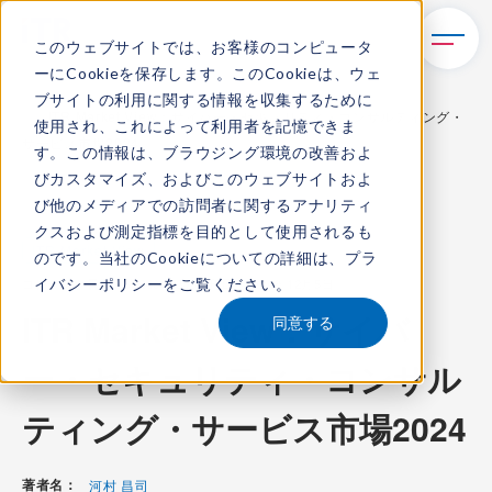
このウェブサイトでは、お客様のコンピュータ
ーにCookieを保存します。このCookieは、ウェ
TOP
レポート・ライブラリ
ブサイトの利用に関する情報を収集するために
ITR Market View：サイバー・セキュリティ・コンサルティング・
使用され、これによって利用者を記憶できま
サービス市場2024
す。この情報は、ブラウジング環境の改善およ
びカスタマイズ、およびこのウェブサイトおよ
び他のメディアでの訪問者に関するアナリティ
クスおよび測定指標を目的として使用されるも
ITR Market View
のです。当社のCookieについての詳細は、
プラ
イバシーポリシー
をご覧ください。
コンテンツ番号：
M-24002300
発刊日：
2024年12月5日
ITR Market View：サイバ
同意する
ー・セキュリティ・コンサル
ティング・サービス市場2024
著者名：
河村 昌司