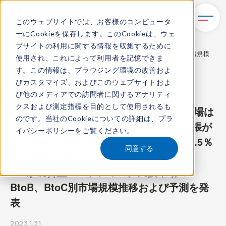
このウェブサイトでは、お客様のコンピュータ
ーにCookieを保存します。このCookieは、ウェ
TOP
新着情報
ブサイトの利用に関する情報を収集するために
ITRが統合型マーケティング支援市場のBtoB、BtoC別の市場規模
使用され、これによって利用者を記憶できま
推移および予測を発表
す。この情報は、ブラウジング環境の改善およ
びカスタマイズ、およびこのウェブサイトおよ
プレスリリース
び他のメディアでの訪問者に関するアナリティ
クスおよび測定指標を目的として使用されるも
2021年度の統合型マーケティング支援市場は
のです。当社のCookieについての詳細は、
プラ
新規ユーザーの増加と既存システムの拡張が
イバシーポリシー
をご覧ください。
進み前年度比16.7％増、2022年度も同14.5％
同意する
増と堅調な伸びを予測
ITRが統合型マーケティング支援市場の
BtoB、BtoC別市場規模推移および予測を発
表
2023.1.31