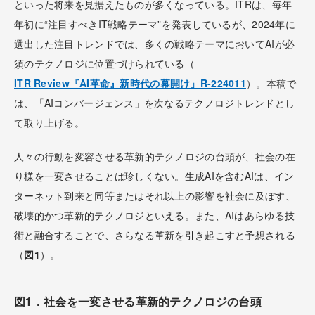
といった将来を見据えたものが多くなっている。ITRは、毎年
年初に“注目すべきIT戦略テーマ”を発表しているが、2024年に
選出した注目トレンドでは、多くの戦略テーマにおいてAIが必
須のテクノロジに位置づけられている（
ITR Review『AI革命』新時代の幕開け」R-224011
）。本稿で
は、「AIコンバージェンス」を次なるテクノロジトレンドとし
て取り上げる。
人々の行動を変容させる革新的テクノロジの台頭が、社会の在
り様を一変させることは珍しくない。生成AIを含むAIは、イン
ターネット到来と同等またはそれ以上の影響を社会に及ぼす、
破壊的かつ革新的テクノロジといえる。また、AIはあらゆる技
術と融合することで、さらなる革新を引き起こすと予想される
（
図1
）。
図1．社会を一変させる革新的テクノロジの台頭