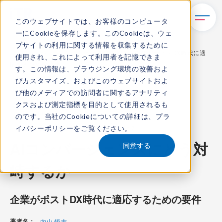
このウェブサイトでは、お客様のコンピュータ
ーにCookieを保存します。このCookieは、ウェ
TOP
レポート・ライブラリ
ブサイトの利用に関する情報を収集するために
AIコンバージェンスにどう対峙するか - 企業がポストDX時代に適
使用され、これによって利用者を記憶できま
応するための要件 -
す。この情報は、ブラウジング環境の改善およ
びカスタマイズ、およびこのウェブサイトおよ
び他のメディアでの訪問者に関するアナリティ
クスおよび測定指標を目的として使用されるも
ITR Review
のです。当社のCookieについての詳細は、
プラ
イバシーポリシー
をご覧ください。
コンテンツ番号：
R-224051
発刊日：
2024年5月7日
AIコンバージェンスにどう対
同意する
峙するか
企業がポストDX時代に適応するための要件
著者名：
内山 悟志