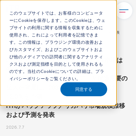
このウェブサイトでは、お客様のコンピュータ
ーにCookieを保存します。このCookieは、ウェ
TOP
新着情報
ブサイトの利用に関する情報を収集するために
ITRがバックアップ／リカバリ市場規模推移および予測を発表
使用され、これによって利用者を記憶できま
す。この情報は、ブラウジング環境の改善およ
プレスリリース
びカスタマイズ、およびこのウェブサイトおよ
び他のメディアでの訪問者に関するアナリティ
2025年度のバックアップ／リカバリ市場は
クスおよび測定指標を目的として使用されるも
9.7%増に
のです。当社のCookieについての詳細は、
プラ
サイバーリスクの高まりとデータ保護需要の
イバシーポリシー
をご覧ください。
拡大を背景に、2030年度までのCAGRは
同意する
12.0％を予測
ITRがバックアップ／リカバリ市場規模推移
および予測を発表
2026.7.7