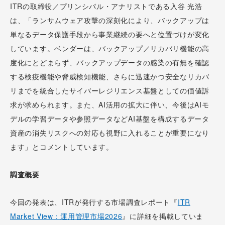
ITRの取締役／プリンシパル・アナリストである入谷 光浩
は、「ランサムウェア攻撃の深刻化により、バックアップは
単なるデータ保護手段から事業継続の要へと位置づけが変化
しています。ベンダーは、バックアップ／リカバリ機能の高
度化にとどまらず、バックアップデータの感染の有無を確認
する検疫機能や脅威検知機能、さらに迅速かつ安全なリカバ
リまでを統合したサイバーレジリエンス基盤としての価値訴
求が求められます。また、AI活用の拡大に伴い、今後はAIモ
デルの学習データや参照データなどAI基盤を構成するデータ
資産の消失リスクへの対応も視野に入れることが重要になり
ます」とコメントしています。
調査概要
今回の発表は、ITRが発行する市場調査レポート『
ITR
Market View：運用管理市場2026
』に詳細を掲載していま