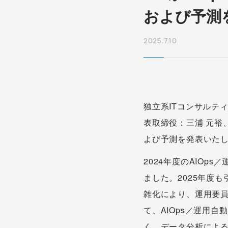
および予測
2025.7.10
独立系ITコンサルテ
表取締役：三浦 元裕
よび予測を発表いた
2024年度のAIOp
ました。2025年度
雑化により、運用要
て、AIOps／運用
く、データ分析による