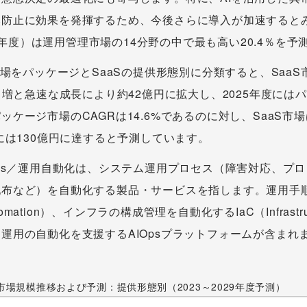
然防止に効果を発揮するため、今後さらに導入が加速すると
029年度）は運用管理市場の14分野の中で最も高い20.4％を
市場をパッケージとSaaSの提供形態別に分類すると、SaaS
2％増と急速な成長により約42億円に拡大し、2025年度には
ケージ市場のCAGRは14.6%であるのに対し、SaaS市場
度には130億円に達すると予測しています。
Ops／運用自動化は、システム運用プロセス（障害対応、プ
配布など）を自動化する製品・サービスを指します。運用手
utomation）、インフラの構成管理を自動化するIaC（Infrastruct
運用の自動化を支援するAIOpsプラットフォームが含まれ
化市場規模推移および予測：提供形態別（2023～2029年度予測）