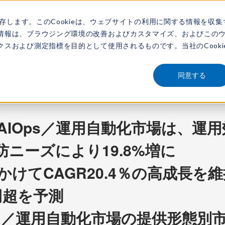
保存します。このCookieは、ウェブサイトの利用に関する情報を収集
アナリスト
新着情報
サービス
市場調査レポート
レポートを探す
動画
情報は、ブラウジング環境の改善およびカスタマイズ、およびこの
スおよび測定指標を目的として使用されるものです。当社のCooki
市場規模推移および予測を発表
同意する
のAIOps／運用自動化市場は、運
ニーズにより19.8%増に
にかけてCAGR20.4％の高成長を
円超を予測
Ops／運用自動化市場の提供形態別