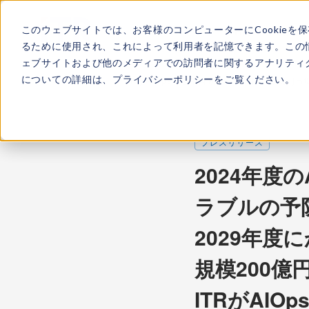
このウェブサイトでは、お客様のコンピューターにCookieを
ITRについて
所属
るために使用され、これによって利用者を記憶できます。この
ェブサイトおよび他のメディアでの訪問者に関するアナリティク
についての詳細は、
プライバシーポリシー
をご覧ください。
TOP
新着情報
ITRがAIOps／運用自動化市場の提供形態別
プレスリリース
2024年度
ラブルの予防
2029年度
規模200億
ITRがAI