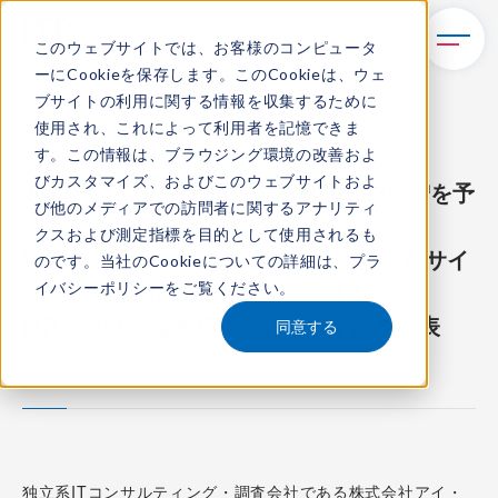
このウェブサイトでは、お客様のコンピュータ
ーにCookieを保存します。このCookieは、ウェ
TOP
新着情報
ITRがWAF市場規模推移および予測を発表
ブサイトの利用に関する情報を収集するために
使用され、これによって利用者を記憶できま
プレスリリース
す。この情報は、ブラウジング環境の改善およ
びカスタマイズ、およびこのウェブサイトおよ
2021年度のWAF市場は前年度比20.3％増を予
び他のメディアでの訪問者に関するアナリティ
測
クスおよび測定指標を目的として使用されるも
Webアプリケーションの脆弱性を狙ったサイ
のです。当社のCookieについての詳細は、
プラ
バー攻撃の増加で2桁成長を続ける
イバシーポリシー
をご覧ください。
ITRがWAF市場規模推移および予測を発表
同意する
2022.6.21
独立系ITコンサルティング・調査会社である株式会社アイ・