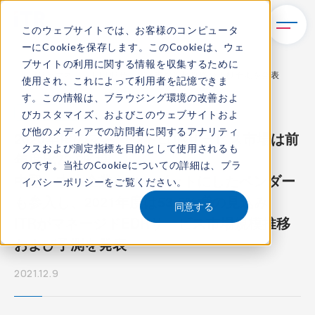
このウェブサイトでは、お客様のコンピュータ
ーにCookieを保存します。このCookieは、ウェ
TOP
新着情報
ブサイトの利用に関する情報を収集するために
ITRがマネージドEDRサービス市場規模推移および予測を発表
使用され、これによって利用者を記憶できま
す。この情報は、ブラウジング環境の改善およ
プレスリリース
びカスタマイズ、およびこのウェブサイトおよ
び他のメディアでの訪問者に関するアナリティ
2020年度のマネージドEDRサービス市場は前
クスおよび測定指標を目的として使用されるも
年度比73.8%増、
のです。当社のCookieについての詳細は、
プラ
中堅・中小企業をターゲットにしたベンダー
イバシーポリシー
をご覧ください。
も参入し、2021年度は53.5%増の見込み
同意する
ITRがマネージドEDRサービス市場規模推移
および予測を発表
2021.12.9