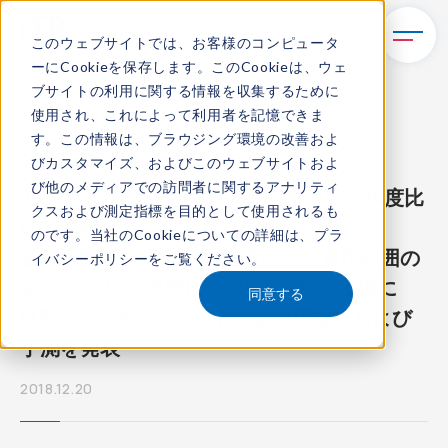
このウェブサイトでは、お客様のコンピュータ
ーにCookieを保存します。このCookieは、ウェ
TOP
新着情報
ブサイトの利用に関する情報を収集するために
ITRがビジネスチャット市場規模推移および予測を発表
使用され、これによって利用者を記憶できま
す。この情報は、ブラウジング環境の改善およ
プレスリリース
びカスタマイズ、およびこのウェブサイトおよ
び他のメディアでの訪問者に関するアナリティ
2017年度のビジネスチャット市場は前年度比
クスおよび測定指標を目的として使用されるも
80.2%増
のです。当社のCookieについての詳細は、
プラ
各種業務システムとの連携による適用範囲の
イバシーポリシー
をご覧ください。
拡大で、2020年度は100億円規模の市場に
同意する
ITRがビジネスチャット市場規模推移および
予測を発表
2018.12.20