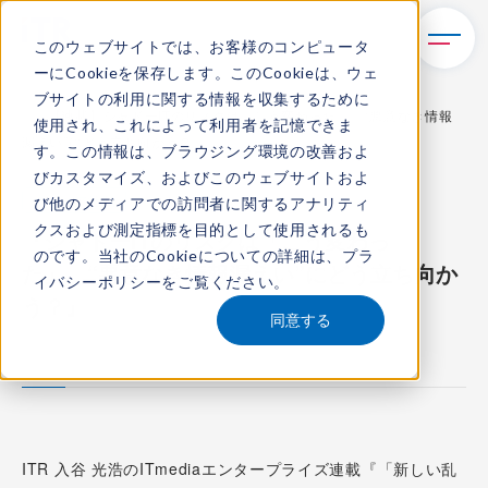
このウェブサイトでは、お客様のコンピュータ
ーにCookieを保存します。このCookieは、ウェ
TOP
新着情報
ブサイトの利用に関する情報を収集するために
【連載】シャドーITのリスクは「こう変わった」 “悪意なき情報
使用され、これによって利用者を記憶できま
漏えい”にどう立ち向かう？
す。この情報は、ブラウジング環境の改善およ
びカスタマイズ、およびこのウェブサイトおよ
メディア活動
び他のメディアでの訪問者に関するアナリティ
クスおよび測定指標を目的として使用されるも
『シャドーITのリスクは「こう変わっ
のです。当社のCookieについての詳細は、
プラ
た」 “悪意なき情報漏えい”にどう立ち向か
イバシーポリシー
をご覧ください。
う？』
同意する
2026.5.22
ITR 入谷 光浩のITmediaエンタープライズ連載『「新しい乱