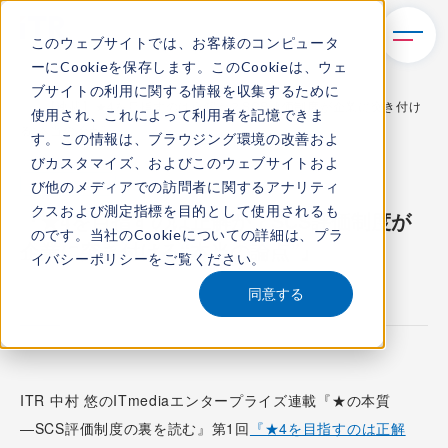
このウェブサイトでは、お客様のコンピュータ
ーにCookieを保存します。このCookieは、ウェ
TOP
新着情報
ブサイトの利用に関する情報を収集するために
【連載】★4を目指すのは正解か？SCS評価制度が企業に突き付け
使用され、これによって利用者を記憶できま
る“本当の論点”
す。この情報は、ブラウジング環境の改善およ
びカスタマイズ、およびこのウェブサイトおよ
メディア活動
び他のメディアでの訪問者に関するアナリティ
クスおよび測定指標を目的として使用されるも
『★4を目指すのは正解か？SCS評価制度が
のです。当社のCookieについての詳細は、
プラ
企業に突き付ける“本当の論点”』
イバシーポリシー
をご覧ください。
2026.3.13
同意する
ITR 中村 悠のITmediaエンタープライズ連載『★の本質
―SCS評価制度の裏を読む』第1回
『★4を目指すのは正解