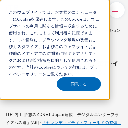
このウェブサイトでは、お客様のコンピュータ
ーにCookieを保存します。このCookieは、ウェ
TOP
新着情報
ブサイトの利用に関する情報を収集するために
【連載】『セレンディピティ・フィールドの整備--イノベーション
使用され、これによって利用者を記憶できま
を呼び起こす環境を作る』
す。この情報は、ブラウジング環境の改善およ
びカスタマイズ、およびこのウェブサイトおよ
メディア活動
び他のメディアでの訪問者に関するアナリティ
クスおよび測定指標を目的として使用されるも
『セレンディピティ・フィールドの整備--イ
のです。当社のCookieについての詳細は、
プラ
ノベーションを呼び起こす環境を作る』
イバシーポリシー
をご覧ください。
2026.2.18
同意する
ITR 内山 悟志のZDNET Japan連載「デジタルエンタープラ
イズへの道」第5回
『セレンディピティ・フィールドの整備--