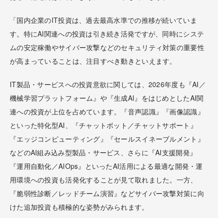
「国内企業のIT投資は、過去最高水準での推移が続いていま
す。特にAI関連への投資は引き続き活発ですが、同時にシステ
ムの安定稼働やサイバー攻撃などのセキュリティ対策の重要性
が高まっていることは、注目すべき動きといえます。
IT製品・サービスへの投資意欲に関しては、2026年度も『AI／
機械学習プラットフォーム』や『生成AI』をはじめとしたAI関
連への投資が上位を占めています。『音声認識』『画像認識』
といった特化型AI、『チャットボット／チャットサポート』
『エッジコンピューティング』『セールスイネーブルメント』
などのAI組み込み型製品・サービス、さらに『AI支援開発』
『運用自動化／AIOps』といったAI活用による最適な開発・運
用環境への投資も活発化することが見て取れました。一方、
『脆弱性診断／レッドチーム演習』などサイバー攻撃対策に向
けた追加投資も積極的な姿勢がみられます。