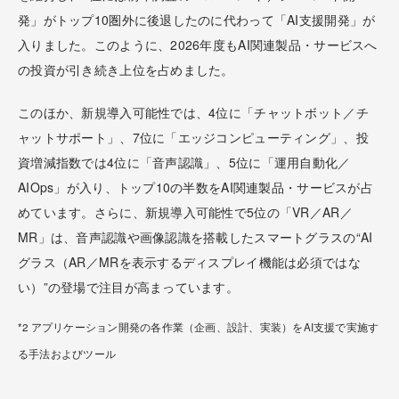
発」がトップ10圏外に後退したのに代わって「AI支援開発」が
入りました。このように、2026年度もAI関連製品・サービスへ
の投資が引き続き上位を占めました。
このほか、新規導入可能性では、4位に「チャットボット／チ
ャットサポート」、7位に「エッジコンピューティング」、投
資増減指数では4位に「音声認識」、5位に「運用自動化／
AIOps」が入り、トップ10の半数をAI関連製品・サービスが占
めています。さらに、新規導入可能性で5位の「VR／AR／
MR」は、音声認識や画像認識を搭載したスマートグラスの“AI
グラス（AR／MRを表示するディスプレイ機能は必須ではな
い）”の登場で注目が高まっています。
*2 アプリケーション開発の各作業（企画、設計、実装）をAI支援で実施す
る手法およびツール