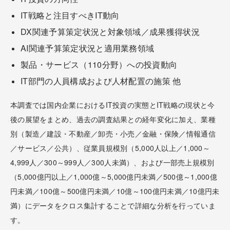
IT戦略と注目すべきIT動向
DX関連予算策定状況と対象領域／成果獲得状況
AI関連予算策定状況と適用業務領域
製品・サービス（110分野）への投資動向
IT部門の人員構成および人材配置の施策 他
本調査では国内企業におけるIT投資の実態とIT戦略の現状と今
後の展望をまとめ、過去の調査結果との経年変化に加え、業種
別（製造／建設・不動産／卸売・小売／金融・保険／情報通信
／サービス／公共）、従業員規模別（5,000人以上／1,000～
4,999人／300～999人／300人未満）、および一部売上規模別
（5,000億円以上／1,000億～5,000億円未満／500億～1,000億
円未満／100億～500億円未満／10億～100億円未満／10億円未
満）にデータをクロス集計することで詳細な分析を行っていま
す。