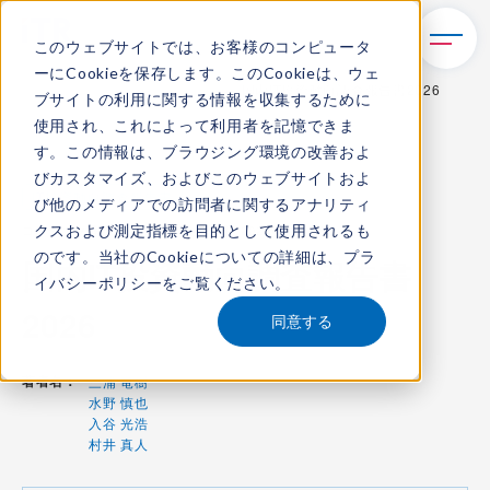
このウェブサイトでは、お客様のコンピュータ
ーにCookieを保存します。このCookieは、ウェ
TOP
レポート・ライブラリ
国内IT投資動向調査報告書2026
ブサイトの利用に関する情報を収集するために
使用され、これによって利用者を記憶できま
す。この情報は、ブラウジング環境の改善およ
びカスタマイズ、およびこのウェブサイトおよ
IT投資動向調査報告書
び他のメディアでの訪問者に関するアナリティ
クスおよび測定指標を目的として使用されるも
コンテンツ番号：
S-26000100
発刊日：
2025年11月18日
のです。当社のCookieについての詳細は、
プラ
国内IT投資動向調査報告書
イバシーポリシー
をご覧ください。
2026
同意する
著者名：
三浦 竜樹
水野 慎也
入谷 光浩
村井 真人