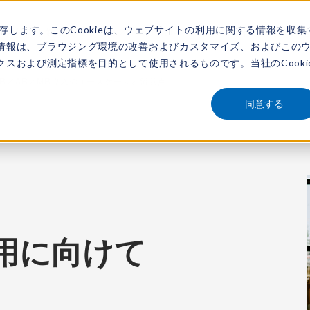
保存します。このCookieは、ウェブサイトの利用に関する情報を収集
アナリスト
新着情報
サービス
市場調査レポート
レポートを探す
動画
情報は、ブラウジング環境の改善およびカスタマイズ、およびこの
スおよび測定指標を目的として使用されるものです。当社のCooki
VR／AR／MR導入のユースケースと留意点 -
同意する
用に向けて