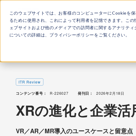
このウェブサイトでは、お客様のコンピューターにCookieを
ITRについて
所属
るために使用され、これによって利用者を記憶できます。この
ェブサイトおよび他のメディアでの訪問者に関するアナリティク
についての詳細は、
プライバシーポリシー
をご覧ください。
TOP
レポート・ライブラリ
XRの進化と企業活用に向けて - 
ITR Review
コンテンツ番号：
R-226027
発刊日：
2026年2月18日
XRの進化と企業活
VR／AR／MR導入のユースケースと留意点