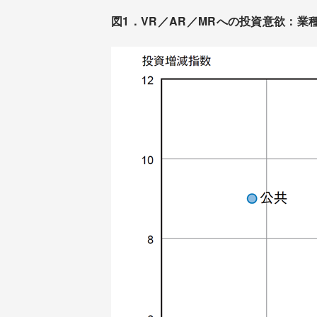
図1．VR／AR／MRへの投資意欲：業