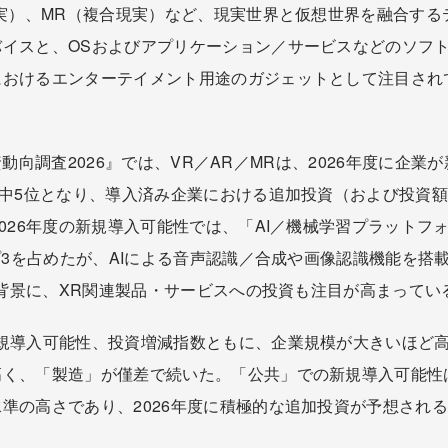
現実）、MR（複合現実）など、現実世界と仮想世界を融合す
バイスと、OSおよびアプリケーション／サービスなどのソフ
おけるエンターテイメント用途のガジェットとして注目されて
T投資動向調査2026』では、VR／AR／MRは、2026年度に
ス中5位となり、導入済み企業における追加投資（および投資
026年度の新規導入可能性では、「AI／機械学習プラットフォ
プ3を占めたが、AIによる音声認識／合成や画像認識機能を搭
用を背景に、XR関連製品・サービスへの投資も注目が高まってい
規導入可能性、投資増減指数ともに、企業規模が大きいほど
高く、「製造」が僅差で続いた。「公共」での新規導入可能性
準の高さであり、2026年度に積極的な追加投資が予想され