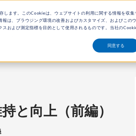
保存します。このCookieは、ウェブサイトの利用に関する情報を収集
アナリスト
新着情報
サービス
市場調査レポート
レポートを探す
動画
情報は、ブラウジング環境の改善およびカスタマイズ、およびこの
スおよび測定指標を目的として使用されるものです。当社のCooki
編） - 第三者による定期的なヘルスチェックの意義 -
同意する
維持と向上（前編）
義