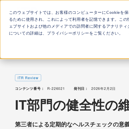
このウェブサイトでは、お客様のコンピューターにCookieを
ITRについて
所属
るために使用され、これによって利用者を記憶できます。この
ェブサイトおよび他のメディアでの訪問者に関するアナリティク
についての詳細は、
プライバシーポリシー
をご覧ください。
TOP
レポート・ライブラリ
IT部門の健全性の維持と向上（前
ITR Review
コンテンツ番号：
R-226021
発刊日：
2026年2月2日
IT部門の健全性の
第三者による定期的なヘルスチェックの意