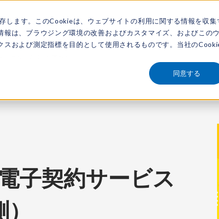
保存します。このCookieは、ウェブサイトの利用に関する情報を収集
アナリスト
新着情報
サービス
市場調査レポート
レポートを探す
動画
情報は、ブラウジング環境の改善およびカスタマイズ、およびこの
スおよび測定指標を目的として使用されるものです。当社のCooki
約サービス市場（2025年度予測）
同意する
iew：電子契約サービス
測）