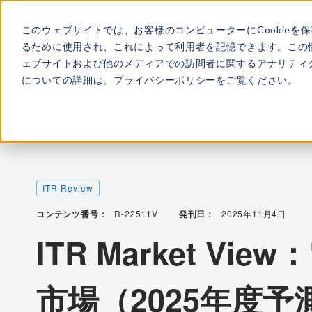
このウェブサイトでは、お客様のコンピューターにCookieを
ITRについて
所属
るために使用され、これによって利用者を記憶できます。この
ェブサイトおよび他のメディアでの訪問者に関するアナリティク
についての詳細は、
プライバシーポリシー
をご覧ください。
TOP
レポート・ライブラリ
ITR Market View：電子契
ITR Review
コンテンツ番号：
R-22511V
発刊日：
2025年11月4日
ITR Market V
市場（2025年度予