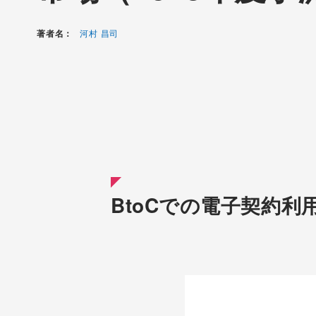
著者名：
河村 昌司
BtoCでの電子契約利