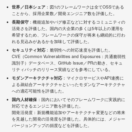
世界／日本シェア
：図1のフレームワークは全てOSSである
ことから、採用企業数／開発エンジニア数を評価した。
長期保守
：機能追加やバグ修正などに対するコミュニティの
活発さを評価した。国内の大企業の多くは5年以上の運用を
希望するため、フレームワークの保守が将来も継続的に行わ
れる見込みがあるかを加味して評価した。
セキュリティ対応
：脆弱性への対応速度を評価した。
CVE（Common Vulnerabilities and Exposures：共通脆弱性
識別子）データベース、GitHub Issue／PRの動き、セキュ
リティパッチのリリース実績などを参考にしている。
モダンアーキテクチャ対応
：マイクロサービスやAPI連携に
よる疎結合アーキテクチャといったモダンなアーキテクチャ
への適応可能性を評価した。
国内人材確保
：国内においてそのフレームワークに実践的に
対応できるエンジニア数を評価した。
開発活発度：新規機能追加やアーキテクチャ変更などの将来
を見越した開発の活発度を評価した。具体的には、メジャー
バージョンアップの頻度などを評価した。