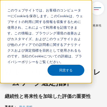
このウェブサイトでは、お客様のコンピュータ
ーにCookieを保存します。このCookieは、ウェ
TOP
レポート・ライブラリ
ブサイトの利用に関する情報を収集するために
Webアプリケーション・フレームワーク選定指針 - 継続性と将来性
使用され、これによって利用者を記憶できま
を加味した評価の重要性 -
す。この情報は、ブラウジング環境の改善およ
びカスタマイズ、およびこのウェブサイトおよ
び他のメディアでの訪問者に関するアナリティ
クスおよび測定指標を目的として使用されるも
ITR Review
のです。当社のCookieについての詳細は、
プラ
イバシーポリシー
をご覧ください。
コンテンツ番号：
R-225062
発刊日：
2025年6月3日
Webアプリケーション・フレ
同意する
ームワーク選定指針
継続性と将来性を加味した評価の重要性
著者名：
甲元 宏明