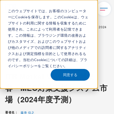
このウェブサイトでは、お客様のコンピュータ
ーにCookieを保存します。このCookieは、ウェ
TOP
レポート・ライブラリ
ブサイトの利用に関する情報を収集するために
ITR Market View：店舗集客・MEO対策支援システム市場（2024
使用され、これによって利用者を記憶できま
年度予測）
す。この情報は、ブラウジング環境の改善およ
びカスタマイズ、およびこのウェブサイトおよ
び他のメディアでの訪問者に関するアナリティ
クスおよび測定指標を目的として使用されるも
ITR Review
のです。当社のCookieについての詳細は、
プラ
イバシーポリシー
をご覧ください。
コンテンツ番号：
R-22505V
発刊日：
2025年5月1日
ITR Market View：店舗集
同意する
客・MEO対策支援システム市
場（2024年度予測）
著者名：
藤巻 信之