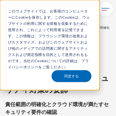
このウェブサイトでは、お客様のコンピュータ
ーにCookieを保存します。このCookieは、ウェ
TOP
レポート・ライブラリ
ブサイトの利用に関する情報を収集するために
クラウド環境におけるセキュリティ対策の要諦 - 責任範囲の明確化
使用され、これによって利用者を記憶できま
とクラウド環境が満たすセキュリティ要件の確認 -
す。この情報は、ブラウジング環境の改善およ
びカスタマイズ、およびこのウェブサイトおよ
び他のメディアでの訪問者に関するアナリティ
クスおよび測定指標を目的として使用されるも
ITR Review
のです。当社のCookieについての詳細は、
プラ
イバシーポリシー
をご覧ください。
コンテンツ番号：
R-225043
発刊日：
2025年4月8日
クラウド環境におけるセキュ
同意する
リティ対策の要諦
責任範囲の明確化とクラウド環境が満たすセ
キュリティ要件の確認