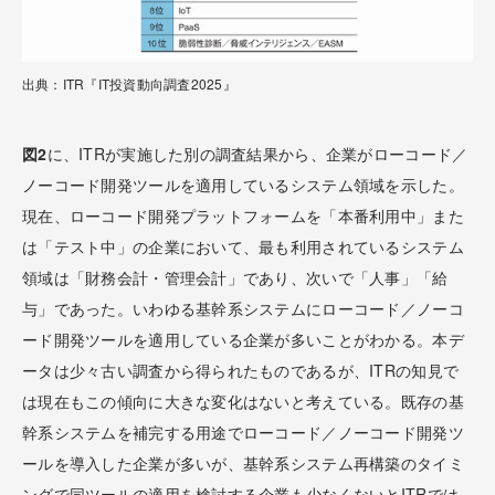
出典：ITR『IT投資動向調査2025』
図2
に、ITRが実施した別の調査結果から、企業がローコード／
ノーコード開発ツールを適用しているシステム領域を示した。
現在、ローコード開発プラットフォームを「本番利用中」また
は「テスト中」の企業において、最も利用されているシステム
領域は「財務会計・管理会計」であり、次いで「人事」「給
与」であった。いわゆる基幹系システムにローコード／ノーコ
ード開発ツールを適用している企業が多いことがわかる。本デ
ータは少々古い調査から得られたものであるが、ITRの知見で
は現在もこの傾向に大きな変化はないと考えている。既存の基
幹系システムを補完する用途でローコード／ノーコード開発ツ
ールを導入した企業が多いが、基幹系システム再構築のタイミ
ングで同ツールの適用を検討する企業も少なくないとITRでは