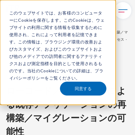
このウェブサイトでは、お客様のコンピュータ
ーにCookieを保存します。このCookieは、ウェ
TOP
レポート・ライブラリ
ブサイトの利用に関する情報を収集するために
ローコード／ノーコードによる既存アプリケーションの再構築／マ
使用され、これによって利用者を記憶できま
イグレーションの可能性 - 適用検討のためのアセスメント・プロセス -
す。この情報は、ブラウジング環境の改善およ
びカスタマイズ、およびこのウェブサイトおよ
び他のメディアでの訪問者に関するアナリティ
クスおよび測定指標を目的として使用されるも
ITR Review
のです。当社のCookieについての詳細は、
プラ
イバシーポリシー
をご覧ください。
コンテンツ番号：
R-225022
発刊日：
2025年2月4日
ローコード／ノーコードによ
同意する
る既存アプリケーションの再
構築／マイグレーションの可
能性