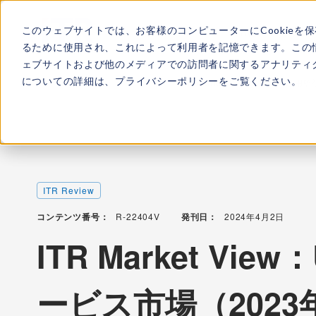
このウェブサイトでは、お客様のコンピューターにCookieを
ITRについて
所属
るために使用され、これによって利用者を記憶できます。この
ェブサイトおよび他のメディアでの訪問者に関するアナリティク
についての詳細は、
プライバシーポリシー
をご覧ください。
TOP
レポート・ライブラリ
ITR Market View：UEBA
ITR Review
コンテンツ番号：
R-22404V
発刊日：
2024年4月2日
ITR Market Vi
ービス市場（202