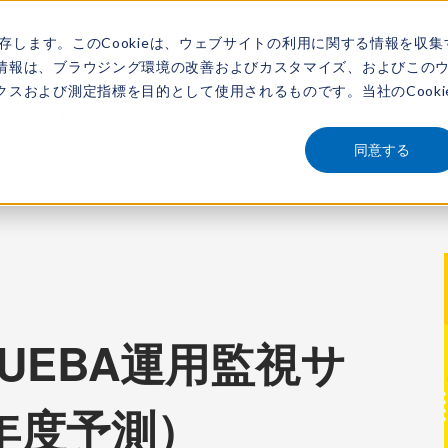
保存します。このCookieは、ウェブサイトの利用に関する情報を収集
アナリスト
新着情報
サービス
市場調査レポート
レポートを探す
動画
情報は、ブラウジング環境の改善およびカスタマイズ、およびこの
スおよび測定指標を目的として使用されるものです。当社のCooki
運用監視サービス市場（2023年度予測）
同意する
ew：UEBA運用監視サ
3年度予測）