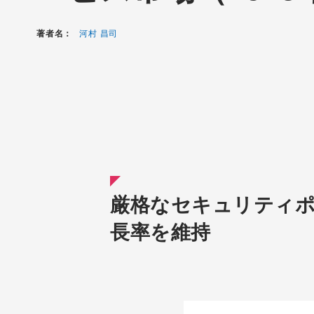
著者名：
河村 昌司
厳格なセキュリティポ
長率を維持