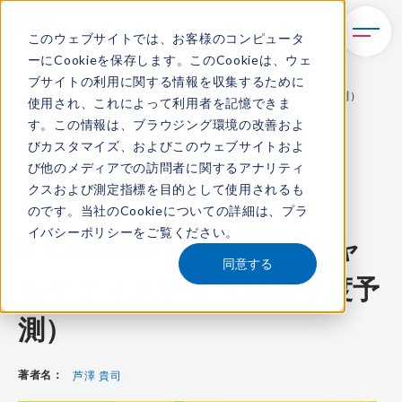
このウェブサイトでは、お客様のコンピュータ
ーにCookieを保存します。このCookieは、ウェ
TOP
レポート・ライブラリ
ブサイトの利用に関する情報を収集するために
ITR Market View：バーチャルオフィス市場（2023年度予測）
使用され、これによって利用者を記憶できま
す。この情報は、ブラウジング環境の改善およ
びカスタマイズ、およびこのウェブサイトおよ
び他のメディアでの訪問者に関するアナリティ
ITR Review
クスおよび測定指標を目的として使用されるも
のです。当社のCookieについての詳細は、
プラ
コンテンツ番号：
R-22402V
発刊日：
2024年2月20日
イバシーポリシー
をご覧ください。
ITR Market View：バーチャ
同意する
ルオフィス市場（2023年度予
測）
著者名：
芦澤 貴司