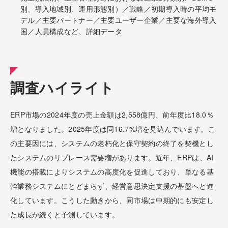
別、導入地域別、運用形態別）／戦略／初期導入時の平均モ
デル／主要パートナー／主要ユーザー企業／主要な海外導入
国／人員構成など、詳細データ
調査ハイライト
ERP市場の2024年度の売上金額は2,558億円、前年度比18.0％
増となりました。2025年度は同16.7%増を見込んでいます。こ
の主要因には、システムの老朽化と保守契約の終了を契機とし
たシステムのリプレース需要増があります。近年、ERPは、AI
機能の搭載によりシステムの高度化を促進しており、単なる基
幹業務システムにとどまらず、経営意思決定支援の基盤へと進
化しています。こうした動きから、同市場は中期的にも安定し
た成長が続くと予測しています。