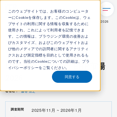
このウェブサイトでは、お客様のコンピュータ
ーにCookieを保存します。このCookieは、ウェ
TOP
レポート・ライブラリ
ITR Market View：ERP市場2026
ブサイトの利用に関する情報を収集するために
使用され、これによって利用者を記憶できま
す。この情報は、ブラウジング環境の改善およ
びカスタマイズ、およびこのウェブサイトおよ
ITR Market View
び他のメディアでの訪問者に関するアナリティ
クスおよび測定指標を目的として使用されるも
コンテンツ番号：
M-26000600
発刊日：
2026年3月5日
のです。当社のCookieについての詳細は、
プラ
ITR Market View：ERP市場
イバシーポリシー
をご覧ください。
2026
同意する
著者名：
藤巻 信之
調査期間
2025年11月 ~ 2026年1月