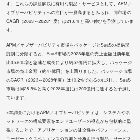
す。これらの課題解決に有用な製品・サービスとして、APM／
オブザーバビリティへの注目が一層高まるとみられ、同市場の
CAGR（2023～2028年度）は21.6％と高い伸びを予測していま
す。
APM／オブザーバビリティ市場をパッケージとSaaSの提供形
態別に分類すると、SaaS市場の2023年度の売上金額は前年度
比35.6％増と急速な成長により約57億円に拡大し、パッケージ
市場の売上金額（約47億円）を上回りました。パッケージ市場
のCAGR（2023～2028年度）は10.2%であるのに対し、SaaS
市場は同28.5%と高く2028年度には200億円に達すると予測し
ています。
※本調査におけるAPM／オブザーバビリティは、システムやネ
ットワークの構成要素をエンドユーザーの視点から包括的に監
視することで、アプリケーションの健全性やパフォーマンス、
ユーザーエクスペリエンスの観測と分析を行う製品・サービス