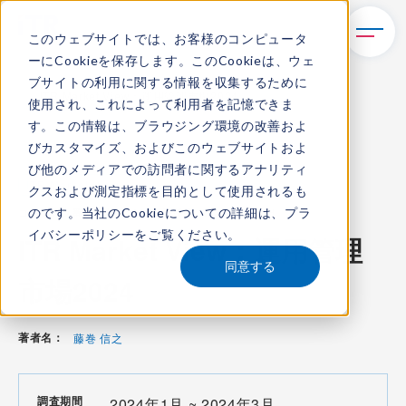
このウェブサイトでは、お客様のコンピュータ
ーにCookieを保存します。このCookieは、ウェ
TOP
レポート・ライブラリ
ブサイトの利用に関する情報を収集するために
ITR Market View：運用管理市場2024
使用され、これによって利用者を記憶できま
す。この情報は、ブラウジング環境の改善およ
びカスタマイズ、およびこのウェブサイトおよ
び他のメディアでの訪問者に関するアナリティ
ITR Market View
クスおよび測定指標を目的として使用されるも
のです。当社のCookieについての詳細は、
プラ
コンテンツ番号：
M-24001400
発刊日：
2024年7月11日
イバシーポリシー
をご覧ください。
ITR Market View：運用管理
同意する
市場2024
著者名：
藤巻 信之
調査期間
2024年1月 ~ 2024年3月