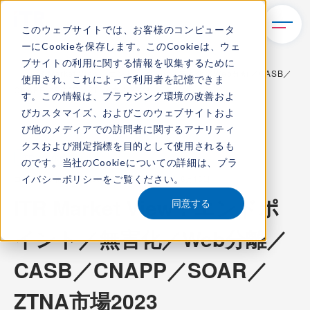
このウェブサイトでは、お客様のコンピュータ
ーにCookieを保存します。このCookieは、ウェ
TOP
レポート・ライブラリ
ブサイトの利用に関する情報を収集するために
ITR Market View：エンドポイント／無害化／Web分離／CASB／
使用され、これによって利用者を記憶できま
CNAPP／SOAR／ZTNA市場2023
す。この情報は、ブラウジング環境の改善およ
びカスタマイズ、およびこのウェブサイトおよ
び他のメディアでの訪問者に関するアナリティ
クスおよび測定指標を目的として使用されるも
ITR Market View
のです。当社のCookieについての詳細は、
プラ
イバシーポリシー
をご覧ください。
コンテンツ番号：
M-23001300
発刊日：
2023年6月15日
ITR Market View：エンドポ
同意する
イント／無害化／Web分離／
CASB／CNAPP／SOAR／
ZTNA市場2023