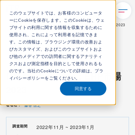
このウェブサイトでは、お客様のコンピュータ
ーにCookieを保存します。このCookieは、ウェ
TOP
レポート・ライブラリ
ITR Market View：ERP市場2023
ブサイトの利用に関する情報を収集するために
使用され、これによって利用者を記憶できま
す。この情報は、ブラウジング環境の改善およ
びカスタマイズ、およびこのウェブサイトおよ
ITR Market View
び他のメディアでの訪問者に関するアナリティ
クスおよび測定指標を目的として使用されるも
コンテンツ番号：
M-23000600
発刊日：
2023年3月23日
のです。当社のCookieについての詳細は、
プラ
ITR Market View：ERP市場
イバシーポリシー
をご覧ください。
2023
同意する
著者名：
藤巻 信之
調査期間
2022年11月 ~ 2023年1月