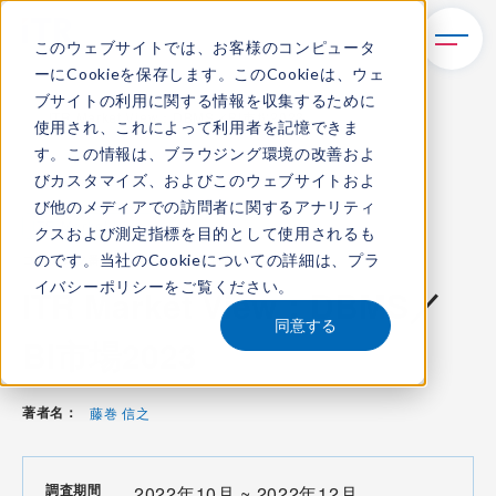
このウェブサイトでは、お客様のコンピュータ
ーにCookieを保存します。このCookieは、ウェ
TOP
レポート・ライブラリ
ブサイトの利用に関する情報を収集するために
ITR Market View：DBMS／BI市場2023
使用され、これによって利用者を記憶できま
す。この情報は、ブラウジング環境の改善およ
びカスタマイズ、およびこのウェブサイトおよ
び他のメディアでの訪問者に関するアナリティ
ITR Market View
クスおよび測定指標を目的として使用されるも
のです。当社のCookieについての詳細は、
プラ
コンテンツ番号：
M-23000300
発刊日：
2023年2月9日
イバシーポリシー
をご覧ください。
ITR Market View：DBMS／
同意する
BI市場2023
著者名：
藤巻 信之
調査期間
2022年10月 ~ 2022年12月