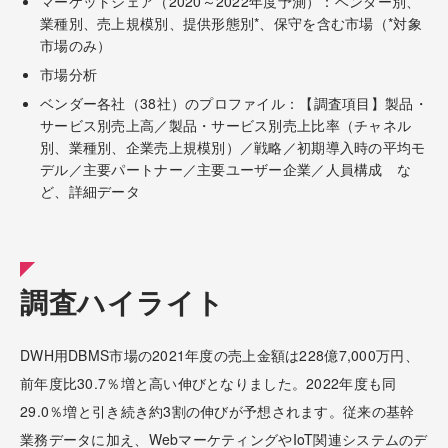
マーケットシェア（2020～2022年度予測）：ベンダー別、
業種別、売上規模別、提供形態別*、保守を含む市場（*対象
市場のみ）
市場分析
ベンダー各社（38社）のプロファイル：【調査項目】製品・
サービス別売上高／製品・サービス別売上比率（チャネル
別、業種別、企業売上規模別）／戦略／初期導入時の平均モ
デル／主要パートナー／主要ユーザー企業／人員構成 な
ど、詳細データ
調査ハイライト
DWH用DBMS市場の2021年度の売上金額は228億7,000万円、
前年度比30.7％増と高い伸びとなりました。2022年度も同
29.0％増と引き続き約3割の伸びが予想されます。従来の基幹
業務データに加え、WebマーケティングやIoT関連システムのデ