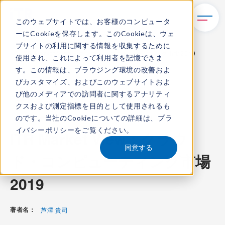
このウェブサイトでは、お客様のコンピュータ
ーにCookieを保存します。このCookieは、ウェ
TOP
レポート・ライブラリ
ブサイトの利用に関する情報を収集するために
ITR Market View：クラウド・コンピューティング市場2019
使用され、これによって利用者を記憶できま
す。この情報は、ブラウジング環境の改善およ
びカスタマイズ、およびこのウェブサイトおよ
び他のメディアでの訪問者に関するアナリティ
ITR Market View
クスおよび測定指標を目的として使用されるも
のです。当社のCookieについての詳細は、
プラ
コンテンツ番号：
M-19000600
発刊日：
2019年3月12日
イバシーポリシー
をご覧ください。
ITR Market View：クラウ
同意する
ド・コンピューティング市場
2019
著者名：
芦澤 貴司