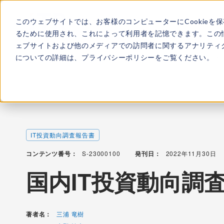
このウェブサイトでは、お客様のコンピューターにCookieを
ITRについて
所属
るために使用され、これによって利用者を記憶できます。この
ェブサイトおよび他のメディアでの訪問者に関するアナリティク
についての詳細は、
プライバシーポリシー
をご覧ください。
TOP
レポート・ライブラリ
国内IT投資動向調査報告書2023
IT投資動向調査報告書
コンテンツ番号：
S-23000100
発刊日：
2022年11月30日
国内IT投資動向調査
著者名：
三浦 竜樹