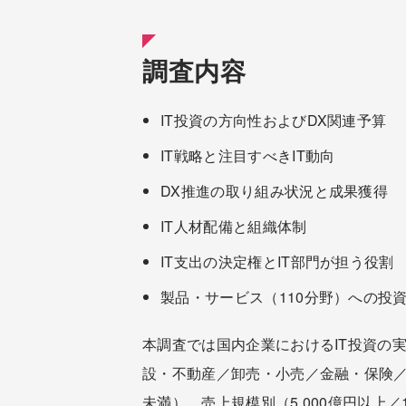
調査内容
IT投資の方向性およびDX関連予算
IT戦略と注目すべきIT動向
DX推進の取り組み状況と成果獲得
IT人材配備と組織体制
IT支出の決定権とIT部門が担う役割
製品・サービス（110分野）への投
本調査では国内企業におけるIT投資の
設・不動産／卸売・小売／金融・保険／情報通
未満）、売上規模別（5,000億円以上／1,