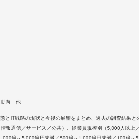
資動向 他
実態とIT戦略の現状と今後の展望をまとめ、過去の調査結果
信／サービス／公共）、従業員規模別（5,000人以上／1,000
000億～5,000億円未満／500億～1,000億円未満／100億～