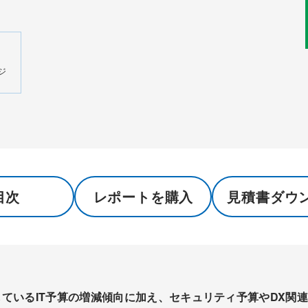
ジ
目次
レポートを購入
見積書ダウ
ているIT予算の増減傾向に加え、セキュリティ予算やDX関