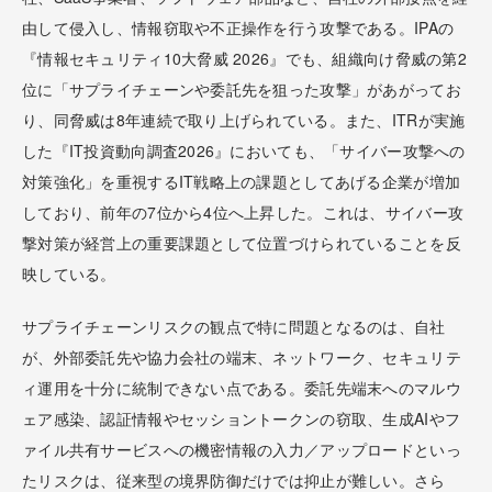
由して侵入し、情報窃取や不正操作を行う攻撃である。IPAの
『情報セキュリティ10大脅威 2026』でも、組織向け脅威の第2
位に「サプライチェーンや委託先を狙った攻撃」があがってお
り、同脅威は8年連続で取り上げられている。また、ITRが実施
した『IT投資動向調査2026』においても、「サイバー攻撃への
対策強化」を重視するIT戦略上の課題としてあげる企業が増加
しており、前年の7位から4位へ上昇した。これは、サイバー攻
撃対策が経営上の重要課題として位置づけられていることを反
映している。
サプライチェーンリスクの観点で特に問題となるのは、自社
が、外部委託先や協力会社の端末、ネットワーク、セキュリテ
ィ運用を十分に統制できない点である。委託先端末へのマルウ
ェア感染、認証情報やセッショントークンの窃取、生成AIやフ
ァイル共有サービスへの機密情報の入力／アップロードといっ
たリスクは、従来型の境界防御だけでは抑止が難しい。さら