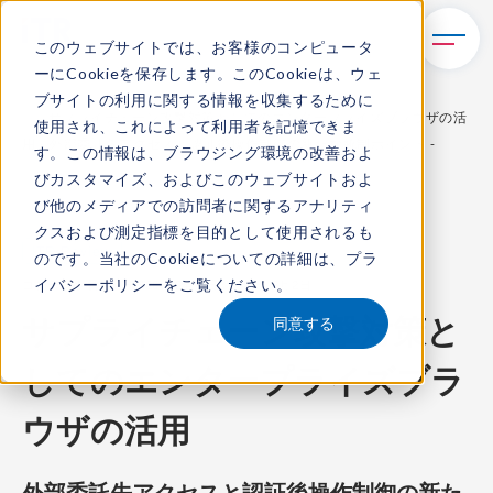
このウェブサイトでは、お客様のコンピュータ
ーにCookieを保存します。このCookieは、ウェ
TOP
レポート・ライブラリ
ブサイトの利用に関する情報を収集するために
サプライチェーン攻撃対策としてのエンタープライズブラウザの活
使用され、これによって利用者を記憶できま
用 - 外部委託先アクセスと認証後操作制御の新たな統制ポイント -
す。この情報は、ブラウジング環境の改善およ
びカスタマイズ、およびこのウェブサイトおよ
び他のメディアでの訪問者に関するアナリティ
クスおよび測定指標を目的として使用されるも
ITR Review
のです。当社のCookieについての詳細は、
プラ
イバシーポリシー
をご覧ください。
コンテンツ番号：
R-226062
発刊日：
2026年6月2日
サプライチェーン攻撃対策と
同意する
してのエンタープライズブラ
ウザの活用
外部委託先アクセスと認証後操作制御の新た