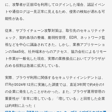
に、攻撃者が正規IDを利用してログインした場合、認証イベン
トや通信ログは一見正常に見えるため、侵害の検知が遅れる可
能性がある。
従来、サプライチェーン攻撃対策は、取引先のセキュリティチ
ェック、契約条項の整備、脆弱性管理、EDR、ネットワーク監
視などを中心に議論されてきた。しかし、業務アプリケーショ
ンのSaaS化、社外端末からのアクセス、協力会社によるリモー
ト作業が一般化した現在、実際の業務接点においてブラウザが
占める役割は急速に拡大している。
実際、ブラウザ利用に関係するセキュリティインシデントは、
ITRが2024年12月に実施した調査では、直近3年間で約4分の1
の企業に発生したことがわかった。また、ブラウザ運用管理の
重要性が「非常に増している」「増している」と回答した企業
は約8割に上った（