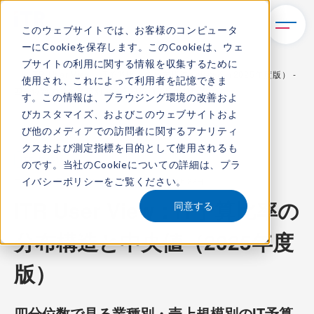
このウェブサイトでは、お客様のコンピュータ
ーにCookieを保存します。このCookieは、ウェ
TOP
レポート・ライブラリ
ブサイトの利用に関する情報を収集するために
ITR User View：IT予算比率の分布構造と中央値（2025年度版） -
使用され、これによって利用者を記憶できま
四分位数で見る業種別・売上規模別のIT予算比率 -
す。この情報は、ブラウジング環境の改善およ
びカスタマイズ、およびこのウェブサイトおよ
び他のメディアでの訪問者に関するアナリティ
クスおよび測定指標を目的として使用されるも
ITR Review
のです。当社のCookieについての詳細は、
プラ
イバシーポリシー
をご覧ください。
コンテンツ番号：
R-22604U
発刊日：
2026年4月22日
ITR User View：IT予算比率の
同意する
分布構造と中央値（2025年度
版）
四分位数で見る業種別・売上規模別のIT予算