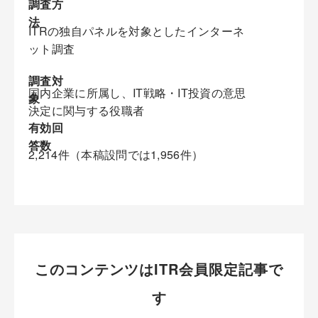
調査方
法
ITRの独自パネルを対象としたインターネ
ット調査
調査対
国内企業に所属し、IT戦略・IT投資の意思
象
決定に関与する役職者
有効回
答数
2,214件（本稿設問では1,956件）
このコンテンツはITR会員限定記事で
す