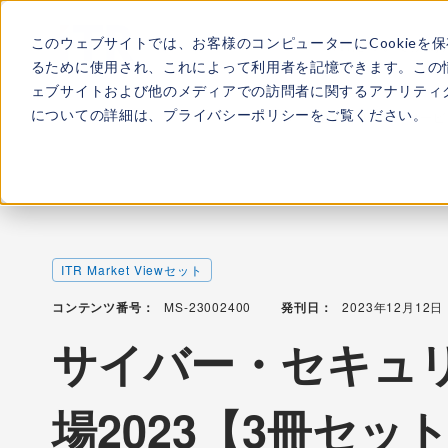
このウェブサイトでは、お客様のコンピューターにCookieを
ITRについて
所属
るために使用され、これによって利用者を記憶できます。この
ェブサイトおよび他のメディアでの訪問者に関するアナリティク
についての詳細は、
プライバシーポリシー
をご覧ください。
TOP
レポート・ライブラリ
サイバー・セキュリティ・サービス
ITR Market Viewセット
コンテンツ番号：
MS-23002400
発刊日：
2023年12月12日
サイバー・セキュ
場2023【3冊セッ