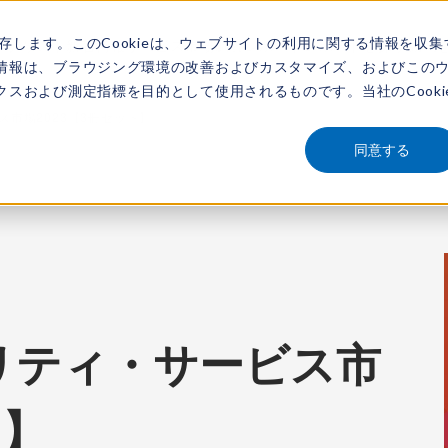
保存します。このCookieは、ウェブサイトの利用に関する情報を収集
アナリスト
新着情報
サービス
市場調査レポート
レポートを探す
動画
情報は、ブラウジング環境の改善およびカスタマイズ、およびこの
スおよび測定指標を目的として使用されるものです。当社のCooki
市場2023【3冊セット】
同意する
リティ・サービス市
ト】