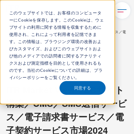
このウェブサイトでは、お客様のコンピュータ
ーにCookieを保存します。このCookieは、ウェ
TOP
レポート・ライブラリ
ブサイトの利用に関する情報を収集するために
ITR Market View：ECサイト構築／CMS／SMS送信サービス／電
使用され、これによって利用者を記憶できま
子請求書サービス／電子契約サービス市場2024
す。この情報は、ブラウジング環境の改善およ
びカスタマイズ、およびこのウェブサイトおよ
び他のメディアでの訪問者に関するアナリティ
クスおよび測定指標を目的として使用されるも
ITR Market View
のです。当社のCookieについての詳細は、
プラ
イバシーポリシー
をご覧ください。
コンテンツ番号：
M-24001700
発刊日：
2024年8月27日
ITR Market View：ECサイト
同意する
構築／CMS／SMS送信サービ
ス／電子請求書サービス／電
子契約サービス市場2024