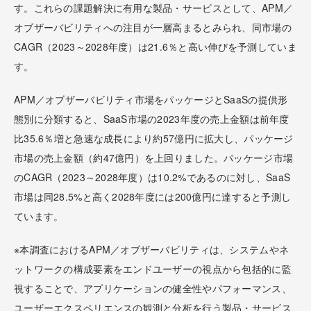
す。これらの課題解決に有用な製品・サービスとして、APM／
オブザーバビリティへの注目が一層高まるとみられ、同市場の
CAGR（2023～2028年度）は21.6％と高い伸びを予測していま
す。
APM／オブザーバビリティ市場をパッケージとSaaSの提供形
態別に分類すると、SaaS市場の2023年度の売上金額は前年度
比35.6％増と急速な成長により約57億円に拡大し、パッケージ
市場の売上金額（約47億円）を上回りました。パッケージ市場
のCAGR（2023～2028年度）は10.2%であるのに対し、SaaS
市場は同28.5%と高く2028年度には200億円に達すると予測し
ています。
※本調査におけるAPM／オブザーバビリティは、システムやネ
ットワークの構成要素をエンドユーザーの視点から包括的に監
視することで、アプリケーションの健全性やパフォーマンス、
ユーザーエクスペリエンスの観測と分析を行う製品・サービス