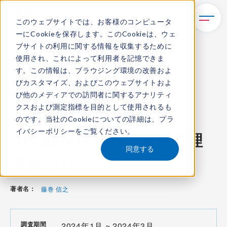
このウェブサイトでは、お客様のコンピュータ
ーにCookieを保存します。このCookieは、ウェ
TOP
レポート・ライブラリ
ブサイトの利用に関する情報を収集するために
ITR Market View：運用管理市場2024
使用され、これによって利用者を記憶できま
す。この情報は、ブラウジング環境の改善およ
びカスタマイズ、およびこのウェブサイトおよ
び他のメディアでの訪問者に関するアナリティ
ITR Market View
クスおよび測定指標を目的として使用されるも
のです。当社のCookieについての詳細は、
プラ
コンテンツ番号：
M-24001400
発刊日：
2024年7月11日
イバシーポリシー
をご覧ください。
ITR Market View：運用管理
同意する
市場2024
著者名：
藤巻 信之
調査期間
2024年1月 ~ 2024年3月