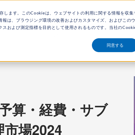
保存します。このCookieは、ウェブサイトの利用に関する情報を収集
アナリスト
新着情報
サービス
市場調査レポート
レポートを探す
動画
情報は、ブラウジング環境の改善およびカスタマイズ、およびこの
スおよび測定指標を目的として使用されるものです。当社のCooki
経費・サブスクリプション管理市場2024
同意する
iew：予算・経費・サブ
市場2024