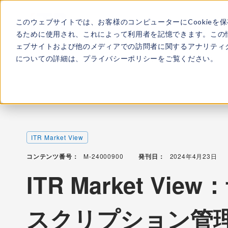
このウェブサイトでは、お客様のコンピューターにCookieを
ITRについて
所属
るために使用され、これによって利用者を記憶できます。この
ェブサイトおよび他のメディアでの訪問者に関するアナリティク
についての詳細は、
プライバシーポリシー
をご覧ください。
TOP
レポート・ライブラリ
ITR Market View：予算・
ITR Market View
コンテンツ番号：
M-24000900
発刊日：
2024年4月23日
ITR Market V
スクリプション管理