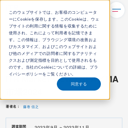
このウェブサイトでは、お客様のコンピュータ
ーにCookieを保存します。このCookieは、ウェ
TOP
レポート・ライブラリ
ブサイトの利用に関する情報を収集するために
ITR Market View：SFA／MA市場2024
使用され、これによって利用者を記憶できま
す。この情報は、ブラウジング環境の改善およ
びカスタマイズ、およびこのウェブサイトおよ
び他のメディアでの訪問者に関するアナリティ
ITR Market View
クスおよび測定指標を目的として使用されるも
のです。当社のCookieについての詳細は、
プラ
コンテンツ番号：
M-24000100
発刊日：
2024年1月11日
イバシーポリシー
をご覧ください。
ITR Market View：SFA／MA
同意する
市場2024
著者名：
藤巻 信之
調査期間
2023年9月 ~ 2023年11月