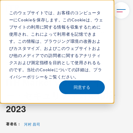
このウェブサイトでは、お客様のコンピュータ
ーにCookieを保存します。このCookieは、ウェ
TOP
レポート・ライブラリ
ブサイトの利用に関する情報を収集するために
ITR Market View：サイバー・セキュリティ対策市場2023
使用され、これによって利用者を記憶できま
す。この情報は、ブラウジング環境の改善およ
びカスタマイズ、およびこのウェブサイトおよ
び他のメディアでの訪問者に関するアナリティ
ITR Market View
クスおよび測定指標を目的として使用されるも
のです。当社のCookieについての詳細は、
プラ
コンテンツ番号：
M-23001100
発刊日：
2023年5月25日
イバシーポリシー
をご覧ください。
ITR Market View：サイバ
同意する
ー・セキュリティ対策市場
2023
著者名：
河村 昌司