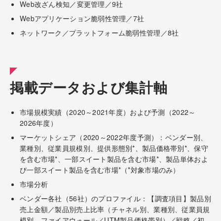
Web改ざん検知／変更管理／9社
Webアプリケーション脆弱性管理／7社
ネットワーク／プラットフォーム脆弱性管理／8社
掲載データおよび集計軸
市場規模実績（2020～2021年度）および予測（2022～
2026年度）
マーケットシェア（2020～2022年度予測）：ベンダー別、
業種別、従業員規模別、提供形態別*、製品価格帯別*、保守
を含む市場*、一部スイート製品を含む市場*、製品単体およ
び一部スイート製品を含む市場*（*対象市場のみ）
市場分析
ベンダー各社（56社）のプロファイル：【調査項目】製品別
売上金額／製品別売上比率（チャネル別、業種別、従業員規
模別、ファイアウォール／UTM製品価格帯別）／戦略／初