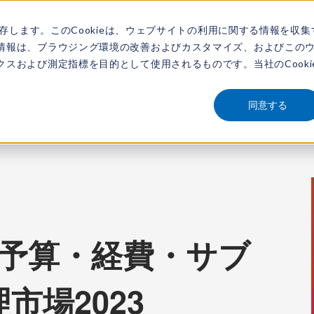
保存します。このCookieは、ウェブサイトの利用に関する情報を収集
アナリスト
新着情報
サービス
市場調査レポート
レポートを探す
動画
情報は、ブラウジング環境の改善およびカスタマイズ、およびこの
スおよび測定指標を目的として使用されるものです。当社のCooki
経費・サブスクリプション管理市場2023
同意する
iew：予算・経費・サブ
市場2023