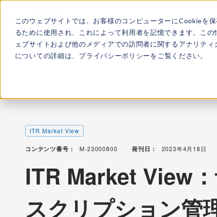
このウェブサイトでは、お客様のコンピューターにCookieを
ITRについて
所属
るために使用され、これによって利用者を記憶できます。この
ェブサイトおよび他のメディアでの訪問者に関するアナリティク
についての詳細は、
プライバシーポリシー
をご覧ください。
TOP
レポート・ライブラリ
ITR Market View：予算・
ITR Market View
コンテンツ番号：
M-23000800
発刊日：
2023年4月18日
ITR Market V
スクリプション管理