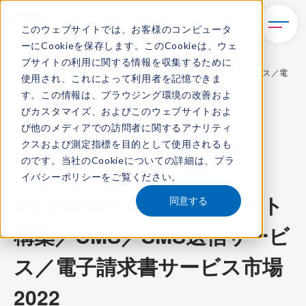
このウェブサイトでは、お客様のコンピュータ
ーにCookieを保存します。このCookieは、ウェ
TOP
レポート・ライブラリ
ブサイトの利用に関する情報を収集するために
ITR Market View：ECサイト構築／CMS／SMS送信サービス／電
使用され、これによって利用者を記憶できま
子請求書サービス市場2022
す。この情報は、ブラウジング環境の改善およ
びカスタマイズ、およびこのウェブサイトおよ
び他のメディアでの訪問者に関するアナリティ
クスおよび測定指標を目的として使用されるも
ITR Market View
のです。当社のCookieについての詳細は、
プラ
イバシーポリシー
をご覧ください。
コンテンツ番号：
M-22001900
発刊日：
2022年9月29日
ITR Market View：ECサイト
同意する
構築／CMS／SMS送信サービ
ス／電子請求書サービス市場
2022