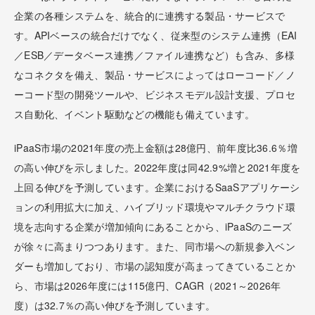
企業の各種システムを、統合的に連携する製品・サービスで
す。APIベースの統合だけでなく、従来型のシステム連携（EAI
／ESB／データベース連携／ファイル連携など）も含み、多様
なコネクタを備え、製品・サービスによってはローコード／ノ
ーコード型の開発ツールや、ビジネスモデル設計支援、プロセ
ス自動化、イベント駆動などの機能も備えています。
iPaaS市場の2021年度の売上金額は28億円、前年度比36.6％増
の高い伸びを示しました。2022年度は同42.9%増と2021年度を
上回る伸びを予測しています。企業におけるSaaSアプリケーシ
ョンの利用拡大に加え、ハイブリッド環境やマルチクラウド環
境を志向する企業が増加傾向にあることから、iPaaSのニーズ
が徐々に高まりつつあります。また、同市場への新規参入ベン
ダーも増加しており、市場の認知度が高まってきていることか
ら、市場は2026年度には115億円、CAGR（2021～2026年
度）は32.7％の高い伸びを予測しています。