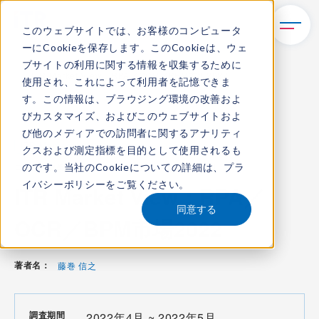
このウェブサイトでは、お客様のコンピュータ
ーにCookieを保存します。このCookieは、ウェ
TOP
レポート・ライブラリ
ブサイトの利用に関する情報を収集するために
ITR Market View：RPA／OCR／BPM市場2022
使用され、これによって利用者を記憶できま
す。この情報は、ブラウジング環境の改善およ
びカスタマイズ、およびこのウェブサイトおよ
び他のメディアでの訪問者に関するアナリティ
ITR Market View
クスおよび測定指標を目的として使用されるも
のです。当社のCookieについての詳細は、
プラ
コンテンツ番号：
M-22001500
発刊日：
2022年7月14日
イバシーポリシー
をご覧ください。
ITR Market View：RPA／
同意する
OCR／BPM市場2022
著者名：
藤巻 信之
調査期間
2022年4月 ~ 2022年5月