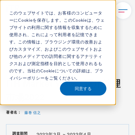
このウェブサイトでは、お客様のコンピュータ
ーにCookieを保存します。このCookieは、ウェ
TOP
レポート・ライブラリ
ブサイトの利用に関する情報を収集するために
ITR Market View：運用管理市場2022
使用され、これによって利用者を記憶できま
す。この情報は、ブラウジング環境の改善およ
びカスタマイズ、およびこのウェブサイトおよ
び他のメディアでの訪問者に関するアナリティ
ITR Market View
クスおよび測定指標を目的として使用されるも
のです。当社のCookieについての詳細は、
プラ
コンテンツ番号：
M-22001100
発刊日：
2022年6月9日
イバシーポリシー
をご覧ください。
ITR Market View：運用管理
同意する
市場2022
著者名：
藤巻 信之
調査期間
2022年3月 ~ 2022年4月