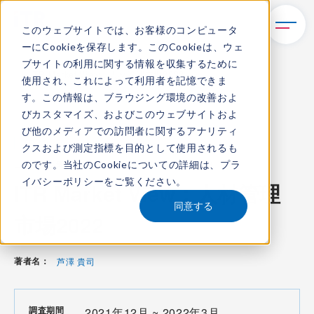
このウェブサイトでは、お客様のコンピュータ
ーにCookieを保存します。このCookieは、ウェ
TOP
レポート・ライブラリ
ブサイトの利用に関する情報を収集するために
ITR Market View：人材管理市場2022
使用され、これによって利用者を記憶できま
す。この情報は、ブラウジング環境の改善およ
びカスタマイズ、およびこのウェブサイトおよ
び他のメディアでの訪問者に関するアナリティ
ITR Market View
クスおよび測定指標を目的として使用されるも
のです。当社のCookieについての詳細は、
プラ
コンテンツ番号：
M-22000900
発刊日：
2022年5月12日
イバシーポリシー
をご覧ください。
ITR Market View：人材管理
同意する
市場2022
著者名：
芦澤 貴司
調査期間
2021年12月 ~ 2022年3月