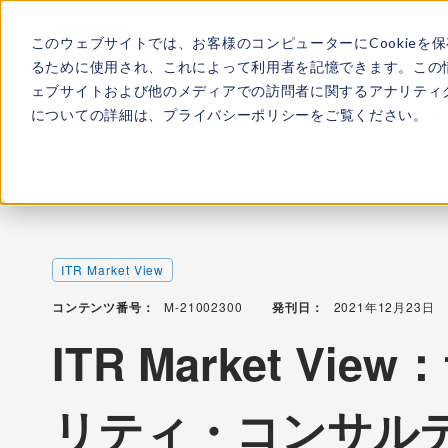
このウェブサイトでは、お客様のコンピューターにCookieを
ITRについて
所属
るために使用され、これによって利用者を記憶できます。この
ェブサイトおよび他のメディアでの訪問者に関するアナリティク
についての詳細は、
プライバシーポリシー
をご覧ください。
TOP
レポート・ライブラリ
ITR Market View：サイ
ITR Market View
コンテンツ番号：
M-21002300
発刊日：
2021年12月23日
ITR Market V
リティ・コンサル