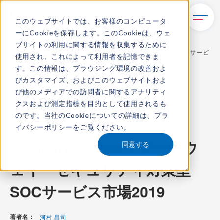
このウェブサイトでは、お客様のコンピュータ
ーにCookieを保存します。このCookieは、ウェ
TOP
レポート・ライブラリ
ブサイトの利用に関する情報を収集するために
ITR Market View：ゲートウェイ・セキュリティ対策型SOCサービ
使用され、これによって利用者を記憶できま
ス市場2019
す。この情報は、ブラウジング環境の改善およ
びカスタマイズ、およびこのウェブサイトおよ
び他のメディアでの訪問者に関するアナリティ
クスおよび測定指標を目的として使用されるも
ITR Market View
のです。当社のCookieについての詳細は、
プラ
イバシーポリシー
をご覧ください。
コンテンツ番号：
M-19001500
発刊日：
2019年10月24日
ITR Market View：ゲートウ
同意する
ェイ・セキュリティ対策型
SOCサービス市場2019
著者名：
河村 昌司