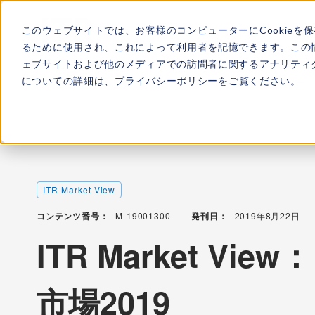
このウェブサイトでは、お客様のコンピューターにCookieを
ITRについて
所属
るために使用され、これによって利用者を記憶できます。この
ェブサイトおよび他のメディアでの訪問者に関するアナリティク
についての詳細は、
プライバシーポリシー
をご覧ください。
TOP
レポート・ライブラリ
ITR Market View：コラボレー
ITR Market View
コンテンツ番号：
M-19001300
発刊日：
2019年8月22日
ITR Market V
市場2019