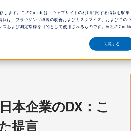
保存します。このCookieは、ウェブサイトの利用に関する情報を収集
アナリスト
新着情報
サービス
市場調査レポート
レポートを探す
動画
情報は、ブラウジング環境の改善およびカスタマイズ、およびこの
スおよび測定指標を目的として使用されるものです。当社のCooki
企業のDX：これからの5年に向けた提言 - 企業変革に資するIT部門とDXの浸透・定着化
同意する
per：日本企業のDX：こ
た提言