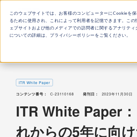
このウェブサイトでは、お客様のコンピューターにCookieを
ITRについて
所属
るために使用され、これによって利用者を記憶できます。この
ェブサイトおよび他のメディアでの訪問者に関するアナリティク
についての詳細は、
プライバシーポリシー
をご覧ください。
TOP
レポート・ライブラリ
ITR White Paper：日本
ITR White Paper
コンテンツ番号：
C-23110168
発刊日：
2023年11月30日
ITR White Pa
れからの5年に向け