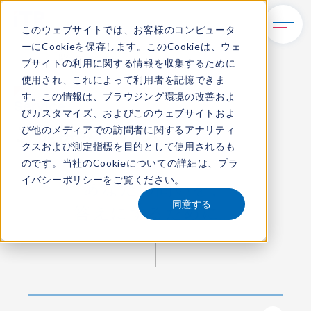
このウェブサイトでは、お客様のコンピュータ
ーにCookieを保存します。このCookieは、ウェ
TOP
ご提供サービス
ブサイトの利用に関する情報を収集するために
使用され、これによって利用者を記憶できま
す。この情報は、ブラウジング環境の改善およ
Service
びカスタマイズ、およびこのウェブサイトおよ
ご提供サービス
び他のメディアでの訪問者に関するアナリティ
クスおよび測定指標を目的として使用されるも
のです。当社のCookieについての詳細は、
プラ
イバシーポリシー
をご覧ください。
あなたの問いを、
同意する
答えにするために。