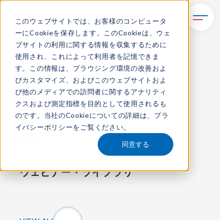
このウェブサイトでは、お客様のコンピュータ
ーにCookieを保存します。このCookieは、ウェ
TOP
動画ライブラリ
ブサイトの利用に関する情報を収集するために
使用され、これによって利用者を記憶できま
す。この情報は、ブラウジング環境の改善およ
Video Library
びカスタマイズ、およびこのウェブサイトおよ
動画ライブラリ
び他のメディアでの訪問者に関するアナリティ
クスおよび測定指標を目的として使用されるも
のです。当社のCookieについての詳細は、
プラ
イバシーポリシー
をご覧ください。
すべて
ITR Academy
同意する
ウェビナー・ライブラリ