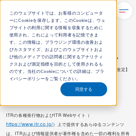
このウェブサイトでは、お客様のコンピュータ
ーにCookieを保存します。このCookieは、ウェ
TOP
ITR著作物の引用ポリシー
ブサイトの利用に関する情報を収集するために
使用され、これによって利用者を記憶できま
す。この情報は、ブラウジング環境の改善およ
Copyright & Quote Policy
びカスタマイズ、およびこのウェブサイトおよ
ITR著作物の引用ポリシー
び他のメディアでの訪問者に関するアナリティ
クスおよび測定指標を目的として使用されるも
【2025年6月2日改定】
のです。当社のCookieについての詳細は、
プラ
イバシーポリシー
をご覧ください。
同意する
著作権について
ITRの各種発行物およびITR Webサイト（
https://www.itr.co.jp/
）上で提供するあらゆるコンテンツ
は、ITRおよび情報提供者が著作権を含めた一切の権利を所有