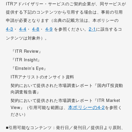
ITRアドバイザリー・サービスのご契約企業が、同サービスが
提供する下記のコンテンツから引用する場合は、事前の引用
申請が必要となります（出典の記載方法は、本ポリシーの
4-3
4-4
4-8
4-9
2-1
・
・
・
を参照ください。
に該当するコ
ンテンツは対象外）。
­­『ITR Review』
『ITR Insight』
『Einstein’s Eye』
ITRアナリストのオンサイト資料
契約において提供された市場調査レポート『国内IT投資動
向調査報告書』
契約において提供された市場調査レポート『ITR Market
本ポリシーの4-2
View』（引用可能な範囲は、
を参照く
ださい）
■引用可能なコンテンツ：発行日／発刊日／提供日より原則、