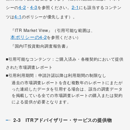
4-2
4-3
2-1
シーの
・
を参照ください。
にも該当するコンテン
4-1
ツは
のポリシーが優先します）。
『ITR Market View』（引用可能な範囲は、
本ポリシーの4-2
を参照ください）
『国内IT投資動向調査報告書』
■引用可能なコンテンツ：ご購入済み・各種契約において提供
された市場調査レポート
■引用利用期間：申請許諾以降は利用期間の制限なし
過去の市場調査レポートを含む複数年のレポートにまたが
った連続したデータを引用する場合は、該当の調査データ
を掲載している全ての市場調査レポートの購入または契約
による提供が必要となります。
2-3 ITRアドバイザリー・サービスの提供物